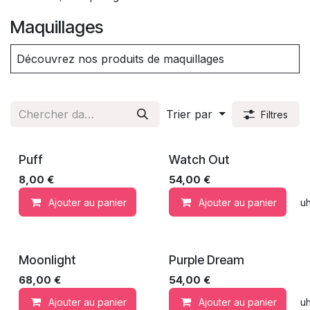
Maquillages
Découvrez nos produits de maquillages
Trier par
Filtres
Puff
Watch Out
Best Seller
8,00
€
54,00
€
Ajouter au panier
Ajouter au panier
Ajouter à la liste de souh
Moonlight
Purple Dream
Nouveau !
68,00
€
54,00
€
Ajouter au panier
Ajouter au panier
Ajouter à la liste de souh